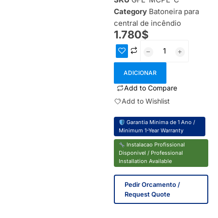
Category
Batoneira para
central de incêndio
1.780
$
IN STOCK
ADICIONAR
Add to Compare
Add to Wishlist
Garantia Minima de 1 Ano /
Minimum 1-Year Warranty
Instalacao Profissional
Disponivel / Professional
Installation Available
Pedir Orcamento /
Request Quote