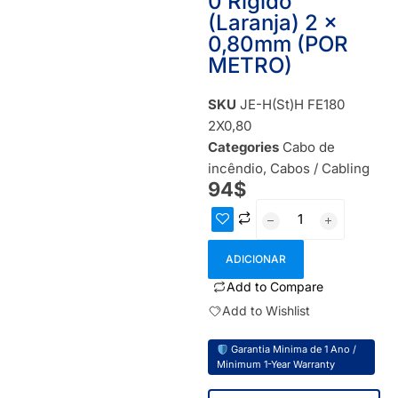
0 Rigido
(Laranja) 2 x
0,80mm (POR
METRO)
IN STOCK
SKU
JE-H(St)H FE180
2X0,80
Categories
Cabo de
incêndio
,
Cabos / Cabling
94
$
ADICIONAR
Add to Compare
Add to Wishlist
Garantia Minima de 1 Ano /
Minimum 1-Year Warranty