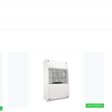
IN STOCK
K