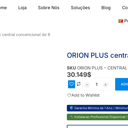
ome
Loja
Sobre Nós
Soluções
Blog
Co
P
central convencional de 8
ORION PLUS centra
SKU
ORION PLUS – CENTRAL
30.149
$
ADI
Add to Wishlist
Garantia Minima de 1 Ano / Minimum
Instalacao Profissional Disponivel / 