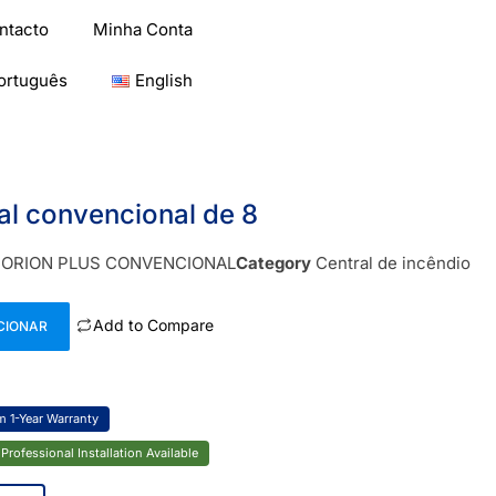
ntacto
Minha Conta
ortuguês
English
l convencional de 8
 ORION PLUS CONVENCIONAL
Category
Central de incêndio
Add to Compare
CIONAR
 1-Year Warranty
Professional Installation Available