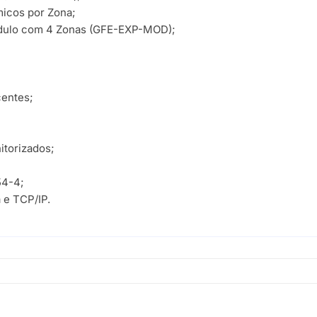
icos por Zona;
ódulo com 4 Zonas (GFE-EXP-MOD);
centes;
;
itorizados;
54-4;
 e TCP/IP.