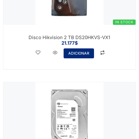
IN STOCK
Disco Hikvision 2 TB DS20HKVS-VX1
21.177
$
ADICIONAR