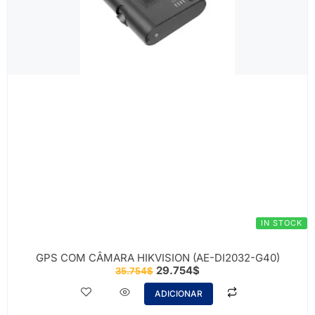
IN STOCK
GPS COM CÂMARA HIKVISION (AE-DI2032-G40)
29.754
$
35.754
$
ADICIONAR