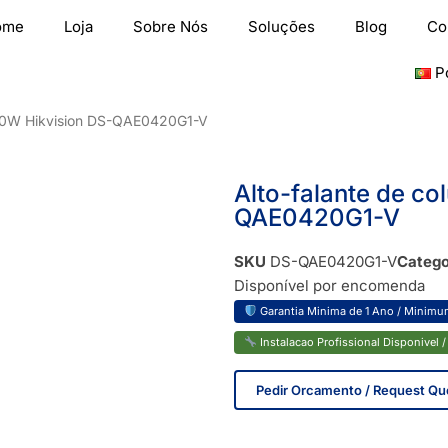
ome
Loja
Sobre Nós
Soluções
Blog
Co
P
a 20W Hikvision DS-QAE0420G1-V
Alto-falante de co
QAE0420G1-V
SKU
DS-QAE0420G1-V
Catego
Disponível por encomenda
Garantia Minima de 1 Ano / Minimum
Instalacao Profissional Disponivel / 
Pedir Orcamento / Request Qu