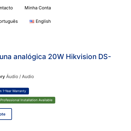
ntacto
Minha Conta
ortuguês
English
luna analógica 20W Hikvision DS-
ry
Áudio / Audio
 1-Year Warranty
Professional Installation Available
ote