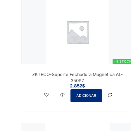
IN STOC
ZKTECO-Suporte Fechadura Magnética AL-
350PZ
2.852
$
ADICIONAR