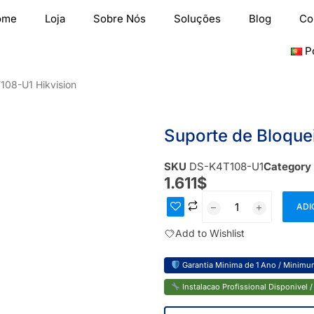
ome
Loja
Sobre Nós
Soluções
Blog
Co
P
108-U1 Hikvision
Suporte de Bloque
SKU
DS-K4T108-U1
Category
1.611
$
ADI
Add to Wishlist
Garantia Minima de 1 Ano / Minimum
Instalacao Profissional Disponivel / 