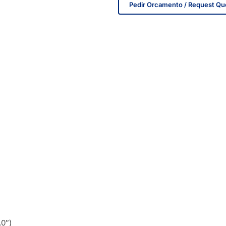
Pedir Orcamento / Request Qu
IN STOCK
,0″)