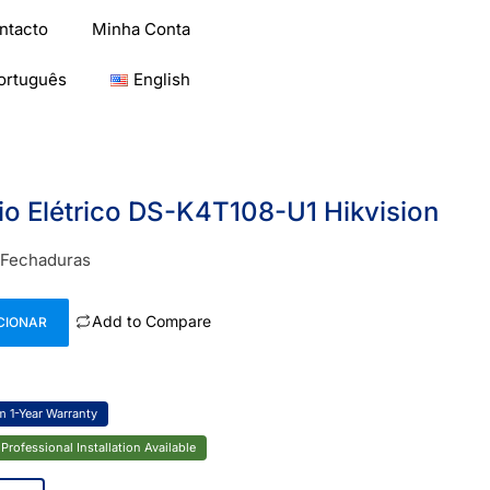
ntacto
Minha Conta
ortuguês
English
io Elétrico DS-K4T108-U1 Hikvision
Fechaduras
Add to Compare
CIONAR
 1-Year Warranty
Professional Installation Available