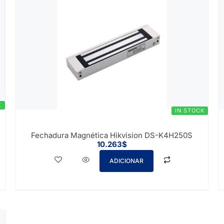
K
IN STOCK
Fechadura Magnética Hikvision DS-K4H250S
10.263
$
ADICIONAR