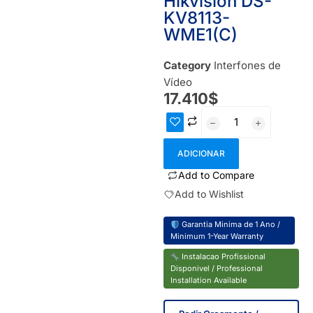
Hikvision DS-
KV8113-
WME1(C)
IN STOCK
Category
Interfones de
Vídeo
17.410
$
ADICIONAR
Add to Compare
Add to Wishlist
Garantia Minima de 1 Ano /
Minimum 1-Year Warranty
Instalacao Profissional
Disponivel / Professional
Installation Available