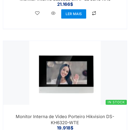
21.166
$
LER MAIS
IN STOCK
Monitor Interna de Video Porteiro Hikvision DS-
KH6320-WTE
19.918
$