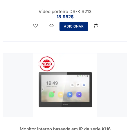
Vídeo porteiro DS-KIS213
18.952
$
ADICIONAR
Monitor interno baseada em IP da série KH6