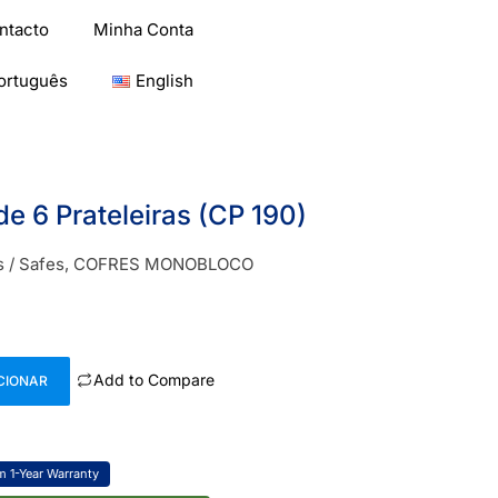
ntacto
Minha Conta
ortuguês
English
e 6 Prateleiras (CP 190)
 / Safes
,
COFRES MONOBLOCO
Add to Compare
CIONAR
 1-Year Warranty