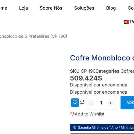
ome
Loja
Sobre Nós
Soluções
Blog
Co
P
nobloco de 6 Prateleiras (CP 190)
Cofre Monobloco d
SKU
CP 190
Categories
Cofres
509.424
$
Disponível por encomenda
Disponível por encomenda
ADI
Add to Wishlist
Garantia Minima de 1 Ano / Minimum