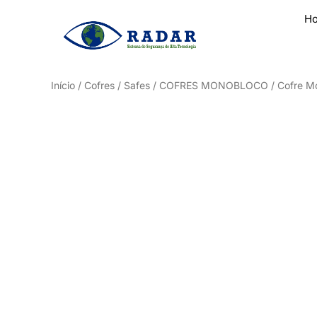
H
Início
/
Cofres / Safes
/
COFRES MONOBLOCO
/ Cofre Mo