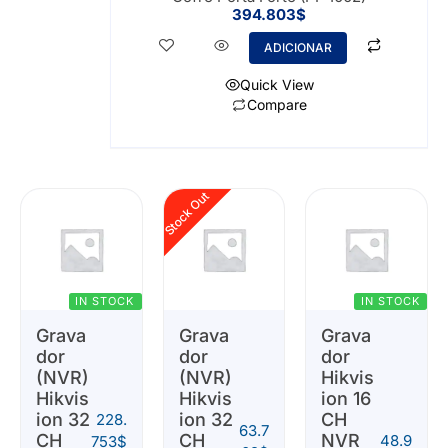
394.803
$
ADICIONAR
Quick View
Compare
Stock Out
IN STOCK
IN STOCK
Grava
Grava
Grava
dor
dor
dor
(NVR)
(NVR)
Hikvis
Hikvis
Hikvis
ion 16
ion 32
ion 32
CH
228.
63.7
CH
CH
NVR
48.9
753
$