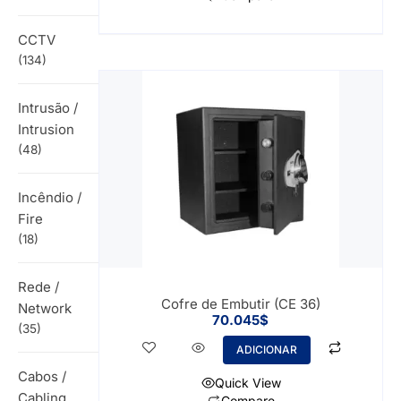
CCTV
(134)
Intrusão /
Intrusion
(48)
Incêndio /
Fire
(18)
Rede /
Cofre de Embutir (CE 36)
Network
70.045
$
(35)
ADICIONAR
Cabos /
Quick View
Cabling
Compare