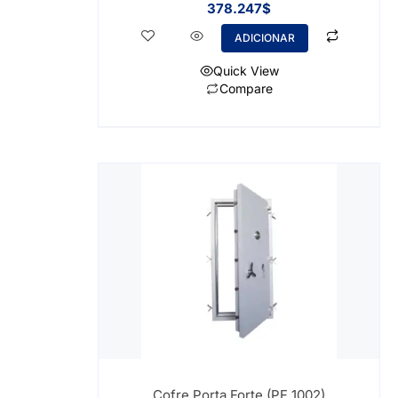
378.247
$
ADICIONAR
Quick View
Compare
Cofre Porta Forte (PF 1002)