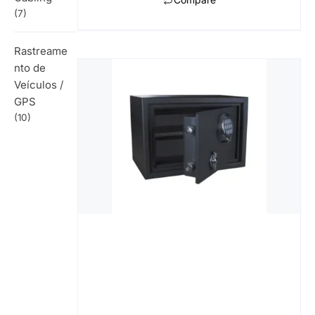
(7)
Rastreame
nto de
Veículos /
GPS
(10)