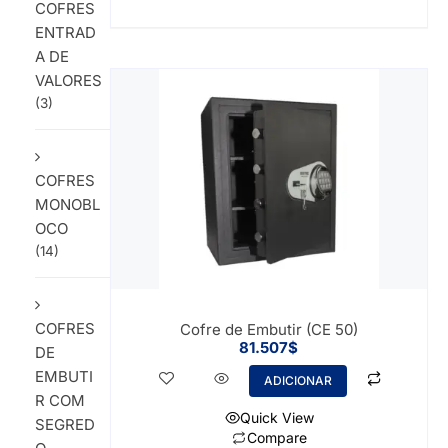
COFRES
ENTRAD
A DE
VALORES
(3)
COFRES
MONOBL
OCO
(14)
COFRES
Cofre de Embutir (CE 50)
81.507
$
DE
EMBUTI
ADICIONAR
R COM
Quick View
SEGRED
Compare