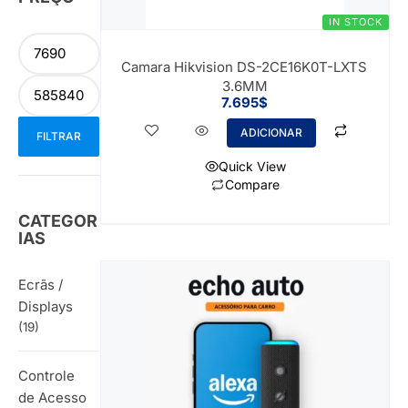
IN STOCK
Camara Hikvision DS-2CE16K0T-LXTS
3.6MM
7.695
$
ADICIONAR
FILTRAR
Quick View
Compare
CATEGOR
IAS
Ecrãs /
Displays
(19)
Controle
de Acesso