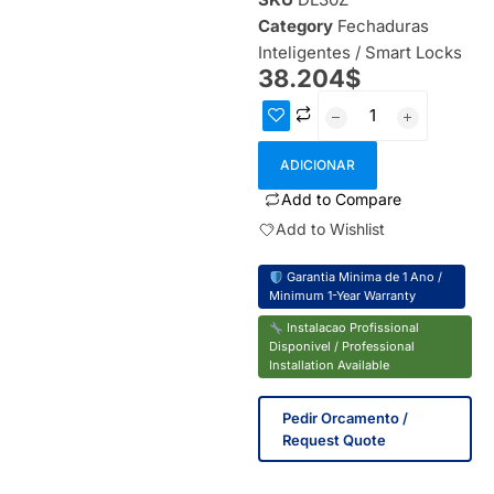
Category
Fechaduras
Inteligentes / Smart Locks
38.204
$
ADICIONAR
Add to Compare
Add to Wishlist
Garantia Minima de 1 Ano /
Minimum 1-Year Warranty
Instalacao Profissional
Disponivel / Professional
Installation Available
Pedir Orcamento /
Request Quote