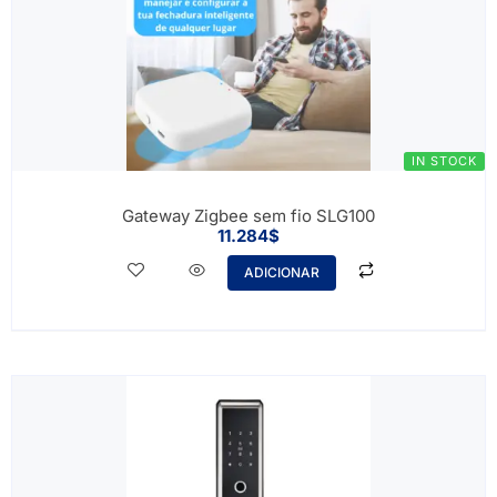
IN STOCK
Gateway Zigbee sem fio SLG100
11.284
$
ADICIONAR