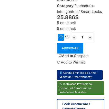
Category
Fechaduras
Inteligentes / Smart Locks
25.886
$
5 em stock
5 em stock
ADICIONAR
Add to Compare
Add to Wishlist
Garantia Minima de 1 Ano /
Minimum 1-Year Warranty
Instalacao Profissional
Disponivel / Professional
Installation Available
Pedir Orcamento /
Request Quote