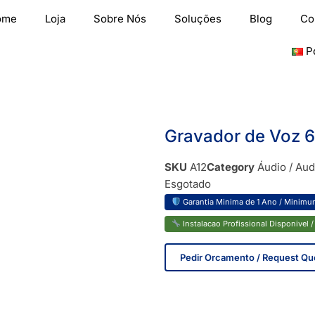
ome
Loja
Sobre Nós
Soluções
Blog
Co
P
Gravador de Voz 
SKU
A12
Category
Áudio / Aud
Esgotado
Garantia Minima de 1 Ano / Minimum
Instalacao Profissional Disponivel / 
Pedir Orcamento / Request Qu