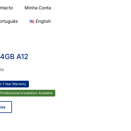
ntacto
Minha Conta
ortuguês
English
64GB A12
io
 1-Year Warranty
Professional Installation Available
ote