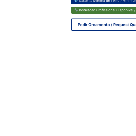
Garantia Minima de 1 Ano / Minimum
Instalacao Profissional Disponivel / 
Pedir Orcamento / Request Qu
IN STOCK