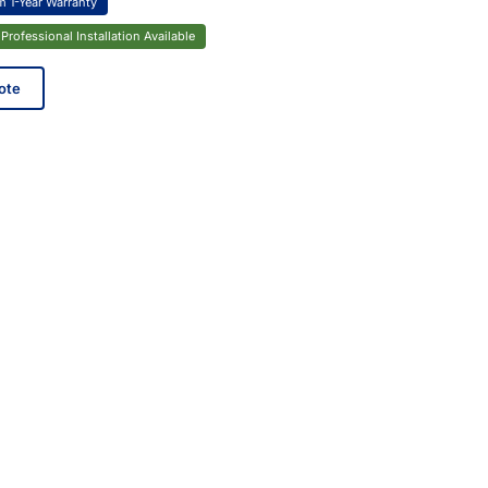
 1-Year Warranty
Professional Installation Available
ote