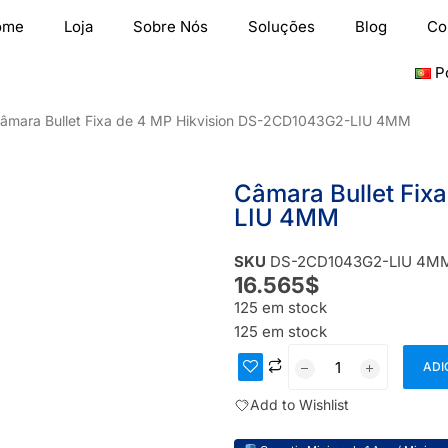
ome
Loja
Sobre Nós
Soluções
Blog
Co
P
âmara Bullet Fixa de 4 MP Hikvision DS-2CD1043G2-LIU 4MM
Câmara Bullet Fix
LIU 4MM
SKU
DS-2CD1043G2-LIU 4M
16.565
$
125 em stock
125 em stock
ADI
Add to Wishlist