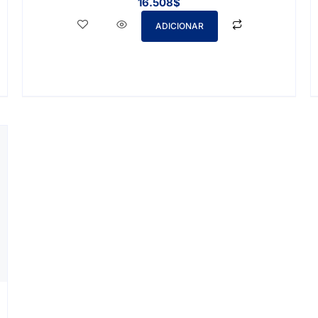
16.508
$
ADICIONAR