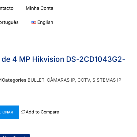
ntacto
Minha Conta
ortuguês
English
a de 4 MP Hikvision DS-2CD1043G2-
M
Categories
BULLET
,
CÂMARAS IP
,
CCTV
,
SISTEMAS IP
Add to Compare
CIONAR